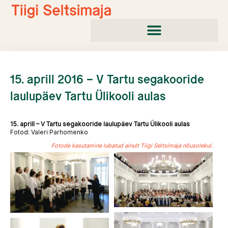
Skip
to
content
15. aprill 2016 – V Tartu segakooride
laulupäev Tartu Ülikooli aulas
15. aprill – V Tartu segakooride laulupäev Tartu Ülikooli aulas
Fotod: Valeri Parhomenko
Fotode kasutamine lubatud ainult Tiigi Seltsimaja nõusolekul.