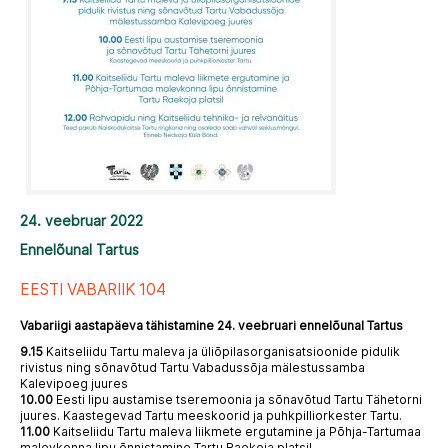
24. veebruar 2022
Ennelõunal Tartus
EESTI VABARIIK 104
Vabariigi aastapäeva tähistamine 24. veebruari ennelõunal Tartus
9.15
Kaitseliidu Tartu maleva ja üliõpilasorganisatsioonide pidulik
rivistus ning sõnavõtud Tartu Vabadussõja mälestussamba
Kalevipoeg juures
10.00
Eesti lipu austamise tseremoonia ja sõnavõtud Tartu Tähetorni
juures. Kaastegevad Tartu meeskoorid ja puhkpilliorkester Tartu.
11.00
Kaitseliidu Tartu maleva liikmete ergutamine ja Põhja-Tartumaa
malevkonna lipu õnnistamine Tartu Raekoja platsil