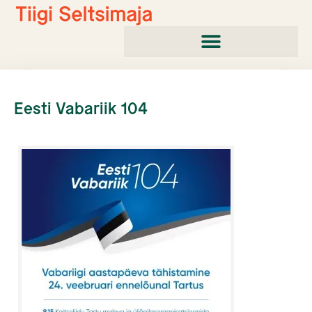
Skip
to
content
Eesti Vabariik 104