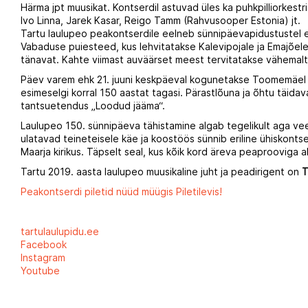
Härma jpt muusikat. Kontserdil astuvad üles ka puhkpilliorkest
Ivo Linna, Jarek Kasar, Reigo Tamm (Rahvusooper Estonia) jt.
Tartu laulupeo peakontserdile eelneb sünnipäevapidustustel es
Vabaduse puiesteed, kus lehvitatakse Kalevipojale ja Emajõele.
tänavat. Kahte viimast auväärset meest tervitatakse vähemalt 
Päev varem ehk 21. juuni keskpäeval kogunetakse Toomemäel t
esimeselgi korral 150 aastat tagasi. Pärastlõuna ja õhtu täid
tantsuetendus „Loodud jääma“.
Laulupeo 150. sünnipäeva tähistamine algab tegelikult aga veelg
ulatavad teineteisele käe ja koostöös sünnib eriline ühiskontse
Maarja kirikus. Täpselt seal, kus kõik kord äreva peaprooviga a
Tartu 2019. aasta laulupeo muusikaline juht ja peadirigent on
T
Peakontserdi piletid nüüd müügis Piletilevis!
tartulaulupidu.ee
Facebook
Instagram
Youtube