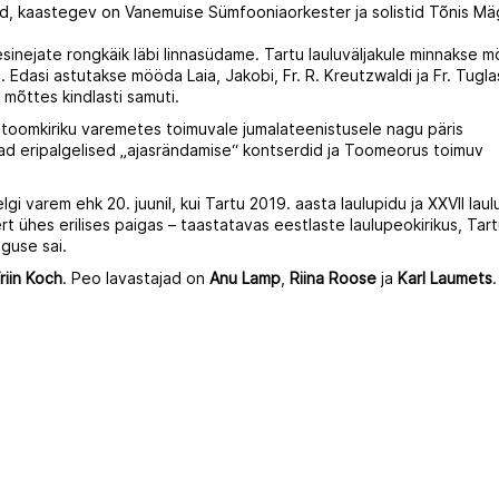
rid, kaastegev on Vanemuise Sümfooniaorkester ja solistid Tõnis Mäg
inejate rongkäik läbi linnasüdame. Tartu lauluväljakule minnakse 
 Edasi astutakse mööda Laia, Jakobi, Fr. R. Kreutzwaldi ja Fr. Tugl
mõttes kindlasti samuti.
oomkiriku varemetes toimuvale jumalateenistusele nagu päris
avad eripalgelised „ajasrändamise“ kontserdid ja Toomeorus toimuv
i varem ehk 20. juunil, kui Tartu 2019. aasta laulupidu ja XXVII laul
rt ühes erilises paigas – taastatavas eestlaste laulupeokirikus, Tar
lguse sai.
riin Koch
. Peo lavastajad on
Anu Lamp
,
Riina Roose
ja
Karl Laumets
.