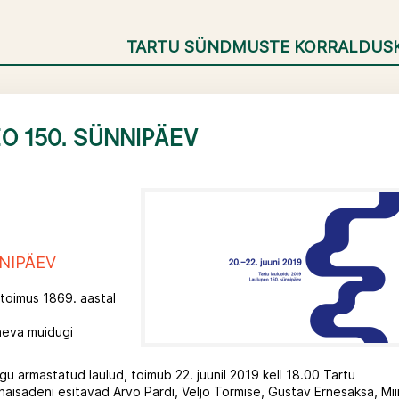
TARTU SÜNDMUSTE KORRALDUS
EO 150. SÜNNIPÄEV
NNIPÄEV
toimus 1869. aastal
päeva muidugi
gu armastatud laulud, toimub 22. juunil 2019 kell 18.00 Tartu
anaisadeni esitavad Arvo Pärdi, Veljo Tormise, Gustav Ernesaksa, Mi