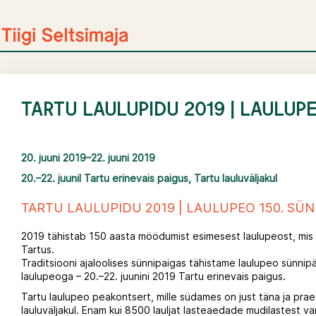
Skip
to
content
TARTU LAULUPIDU 2019 | LAULUP
20. juuni 2019–22. juuni 2019
20.–22. juunil Tartu erinevais paigus, Tartu lauluväljakul
TARTU LAULUPIDU 2019 | LAULUPEO 150. SÜ
2019 tähistab 150 aasta möödumist esimesest laulupeost, mis 
Tartus.
Traditsiooni ajaloolises sünnipaigas tähistame laulupeo sünni
laulupeoga – 20.–22. juunini 2019 Tartu erinevais paigus.
Tartu laulupeo peakontsert, mille südames on just täna ja prae
lauluväljakul. Enam kui 8500 lauljat lasteaedade mudilastest v