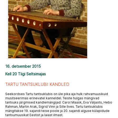
16. detsember 2015
Kell 20 Tiigi Seltsimajas
TARTU TANTSUKLUBI: KANDLED
Seekordses Tartu tantsuklubis on üle pika aja hulk rahvamuusikuid
musitseerimas erinevatel kanneldel. Teiste hulgas mängivad
tantsuks järgmised kandlemängijad: Carol Maask, Eva Väljaots, Hebo
Rahman, Martin Arak, Sigrid Vinn ja Sille Ilves. Tartu tantsuklubis
mängitakse 19. sajandi teise poole ja 20. sajandi alguse külapidude
tantsumuusikat Eestist ja laiast ilmast.