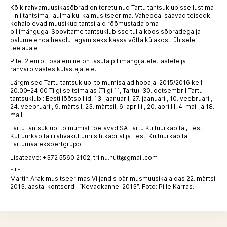
Kõik rahvamuusikasõbrad on teretulnud Tartu tantsuklubisse lustima
– nii tantsima, laulma kui ka musitseerima. Vahepeal saavad teisedki
kohalolevad muusikud tantsijaid rõõmustada oma
pillimänguga. Soovitame tantsuklubisse tulla koos sõpradega ja
palume enda heaolu tagamiseks kaasa võtta külakosti ühisele
teelauale.
Pilet 2 eurot; osalemine on tasuta pillimängijatele, lastele ja
rahvarõivastes külastajatele.
Järgmised Tartu tantsuklubi toimumisajad hooajal 2015/2016 kell
20.00–24.00 Tiigi seltsimajas (Tiigi 11, Tartu): 30. detsembril Tartu
tantsuklubi: Eesti lõõtspillid, 13. jaanuaril, 27. jaanuaril, 10. veebruaril,
24. veebruaril, 9. märtsil, 23. märtsil, 6. aprillil, 20. aprillil, 4. mail ja 18.
mail.
Tartu tantsuklubi toimumist toetavad SA Tartu Kultuurkapital, Eesti
Kultuurkapitali rahvakultuuri sihtkapital ja Eesti Kultuurkapitali
Tartumaa ekspertgrupp.
Lisateave: +372 5560 2102,
triinu.nutt@gmail.com
***
Martin Arak musitseerimas Viljandis pärimusmuusika aidas 22. märtsil
2013. aastal kontserdil “Kevadkannel 2013”. Foto: Pille Karras.