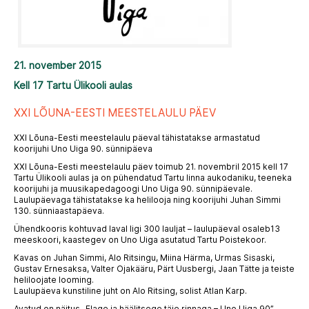
21. november 2015
Kell 17 Tartu Ülikooli aulas
XXI LÕUNA-EESTI MEESTELAULU PÄEV
XXI Lõuna-Eesti meestelaulu päeval tähistatakse armastatud
koorijuhi Uno Uiga 90. sünnipäeva
XXI Lõuna-Eesti meestelaulu päev toimub 21. novembril 2015 kell 17
Tartu Ülikooli aulas ja on pühendatud Tartu linna aukodaniku, teeneka
koorijuhi ja muusikapedagoogi Uno Uiga 90. sünnipäevale.
Laulupäevaga tähistatakse ka helilooja ning koorijuhi Juhan Simmi
130. sünniaastapäeva.
Ühendkooris kohtuvad laval ligi 300 lauljat – laulupäeval osaleb13
meeskoori, kaastegev on Uno Uiga asutatud Tartu Poistekoor.
Kavas on Juhan Simmi, Alo Ritsingu, Miina Härma, Urmas Sisaski,
Gustav Ernesaksa, Valter Ojakääru, Pärt Uusbergi, Jaan Tätte ja teiste
heliloojate looming.
Laulupäeva kunstiline juht on Alo Ritsing, solist Atlan Karp.
Avatud on näitus „Elage ja häälitsege täie rinnaga – Uno Uiga 90”.