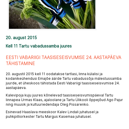
20. august 2015
Kell 11 Tartu vabadussamba juures
EESTI VABARIIGI TAASISESEISVUMISE 24. AASTAPÄEVA
TÄHISTAMINE
20. augustil 2015 kell 11 oodatakse tartlasi, linna külalisi ja
kodanikeühendusi Emajõe äärde Tartu vabadussõja mälestussamba
juurde, et üheskoos tähistada Eesti Vabariigi taasiseseisvumise 24.
aastapäeva.
Kalevipoja kuju juures kõnelevad taasiseseisvumispäeval Tartu
linnapea Urmas Klaas, ajaloolane ja Tartu Ülikooli õppejõud Ago Pajur
ning muusik ja kultuuriedendaja Oleg Pissarenko.
Esinevad Haaslava meeskoor Kalev Lindali juhatusel ja
puhkpilliorkester Tartu Margus Kasemaa juhatusel.