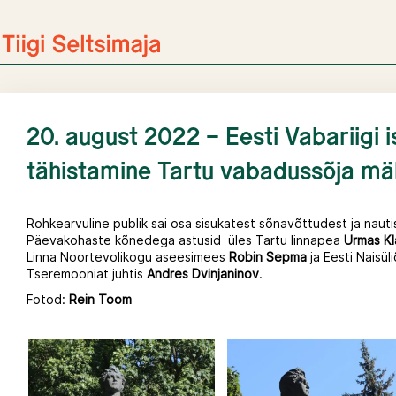
Skip
to
content
20. august 2022 – Eesti Vabariigi 
tähistamine Tartu vabadussõja mä
Rohkearvuline publik sai osa sisukatest sõnavõttudest ja nautis
Päevakohaste kõnedega astusid üles Tartu linnapea
Urmas Kl
Linna Noortevolikogu aseesimees
Robin Sepma
ja Eesti Naisüli
Tseremooniat juhtis
Andres Dvinjaninov
.
Fotod:
Rein Toom