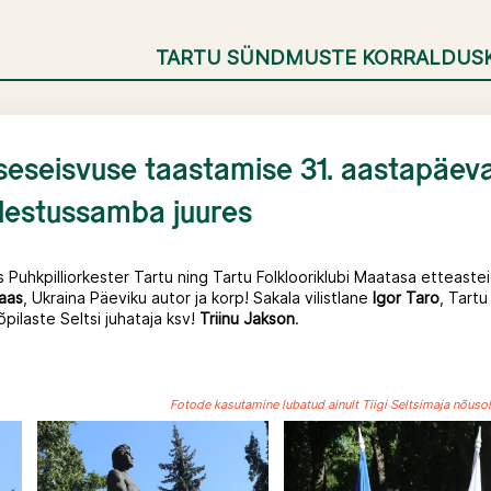
TARTU SÜNDMUSTE KORRALDUS
iseseisvuse taastamise 31. aastapäev
lestussamba juures
 Puhkpilliorkester Tartu ning Tartu Folklooriklubi Maatasa etteastei
aas
, Ukraina Päeviku autor ja korp! Sakala vilistlane
Igor Taro
, Tartu
õpilaste Seltsi juhataja ksv!
Triinu Jakson
.
Fotode kasutamine lubatud ainult Tiigi Seltsimaja nõusol