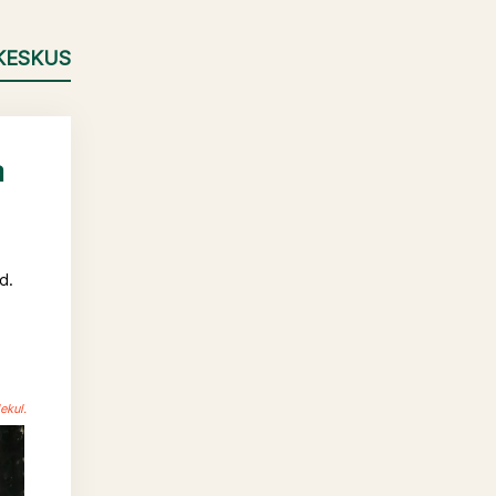
KESKUS
a
d.
ekul.