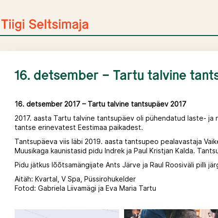
Skip
to
content
16. detsember – Tartu talvine tan
16. detsember 2017 – Tartu talvine tantsupäev 2017
2017. aasta Tartu talvine tantsupäev oli pühendatud laste- ja 
tantse erinevatest Eestimaa paikadest.
Tantsupäeva viis läbi 2019. aasta tantsupeo pealavastaja Vaik
Muusikaga kaunistasid pidu Indrek ja Paul Kristjan Kalda. Tants
Pidu jätkus lõõtsamängijate Ants Järve ja Raul Roosiväli pilli jär
Aitäh: Kvartal, V Spa, Püssirohukelder
Fotod: Gabriela Liivamägi ja Eva Maria Tartu