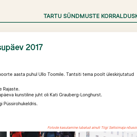
TARTU SÜNDMUSTE KORRALDUS
tsupäev 2017
noorte aasta puhul Ullo Toomile. Tantsiti tema poolt üleskirjutatud
e Rajaste.
upäeva kunstiline juht oli Kati Grauberg-Longhurst.
gi Püssirohukeldris.
Fotode kasutamine lubatud ainult Tiigi Seltsimaja nõusol