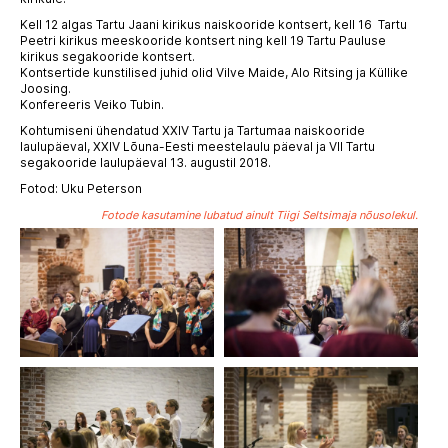
Kell 12 algas Tartu Jaani kirikus naiskooride kontsert, kell 16 Tartu
Peetri kirikus meeskooride kontsert ning kell 19 Tartu Pauluse
kirikus segakooride kontsert.
Kontsertide kunstilised juhid olid Vilve Maide, Alo Ritsing ja Küllike
Joosing.
Konfereeris Veiko Tubin.
Kohtumiseni ühendatud XXIV Tartu ja Tartumaa naiskooride
laulupäeval, XXIV Lõuna-Eesti meestelaulu päeval ja VII Tartu
segakooride laulupäeval 13. augustil 2018.
Fotod: Uku Peterson
Fotode kasutamine lubatud ainult Tiigi Seltsimaja nõusolekul.