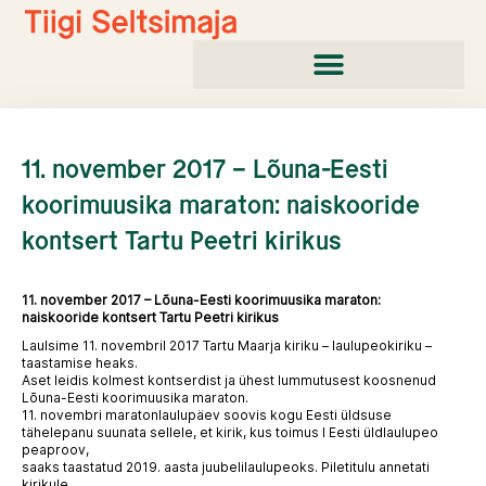
Skip
to
content
11. november 2017 – Lõuna-Eesti
koorimuusika maraton: naiskooride
kontsert Tartu Peetri kirikus
11. november 2017 – Lõuna-Eesti koorimuusika maraton:
naiskooride kontsert Tartu Peetri kirikus
Laulsime 11. novembril 2017 Tartu Maarja kiriku – laulupeokiriku –
taastamise heaks.
Aset leidis kolmest kontserdist ja ühest lummutusest koosnenud
Lõuna-Eesti koorimuusika maraton.
11. novembri maratonlaulupäev soovis kogu Eesti üldsuse
tähelepanu suunata sellele, et kirik, kus toimus I Eesti üldlaulupeo
peaproov,
saaks taastatud 2019. aasta juubelilaulupeoks. Piletitulu annetati
kirikule.